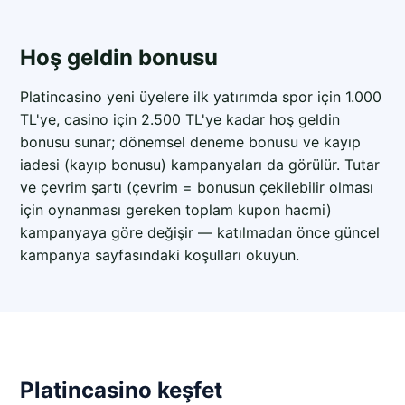
Hoş geldin bonusu
Platincasino yeni üyelere ilk yatırımda spor için 1.000
TL'ye, casino için 2.500 TL'ye kadar hoş geldin
bonusu sunar; dönemsel deneme bonusu ve kayıp
iadesi (kayıp bonusu) kampanyaları da görülür. Tutar
ve çevrim şartı (çevrim = bonusun çekilebilir olması
için oynanması gereken toplam kupon hacmi)
kampanyaya göre değişir — katılmadan önce güncel
kampanya sayfasındaki koşulları okuyun.
Platincasino keşfet