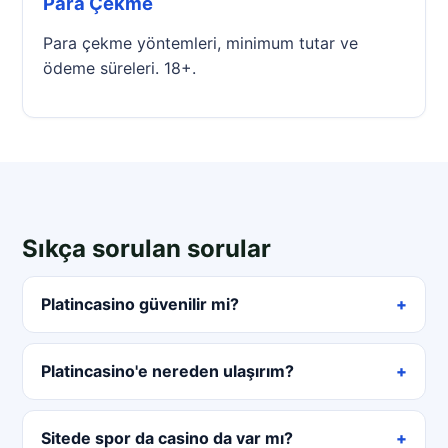
Para Çekme
Para çekme yöntemleri, minimum tutar ve
ödeme süreleri. 18+.
Sıkça sorulan sorular
Platincasino güvenilir mi?
Platincasino'e nereden ulaşırım?
Sitede spor da casino da var mı?