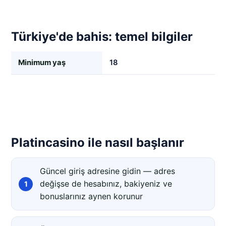
Türkiye'de bahis: temel bilgiler
Minimum yaş
18
Platincasino ile nasıl başlanır
Güncel giriş adresine gidin — adres
değişse de hesabınız, bakiyeniz ve
bonuslarınız aynen korunur