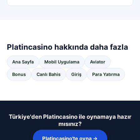
Platincasino hakkında daha fazla
Ana Sayfa
Mobil Uygulama
Aviator
Bonus
Canlı Bahis
Giriş
Para Yatırma
Türkiye'den Platincasino ile oynamaya hazır
mısınız?
Platincasino'te oyna →