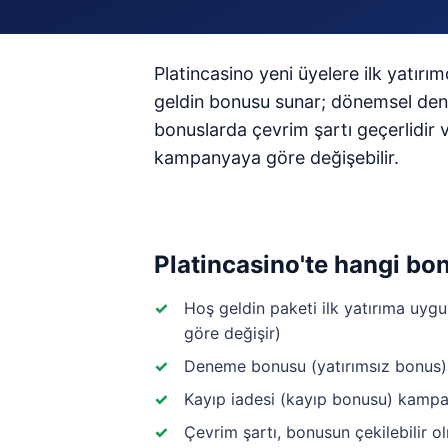
Platincasino yeni üyelere ilk yatırı
geldin bonusu sunar; dönemsel den
bonuslarda çevrim şartı geçerlidir 
kampanyaya göre değişebilir.
Platincasino'te hangi bo
Hoş geldin paketi ilk yatırıma uyg
göre değişir)
Deneme bonusu (yatırımsız bonus) 
Kayıp iadesi (kayıp bonusu) kampan
Çevrim şartı, bonusun çekilebilir 