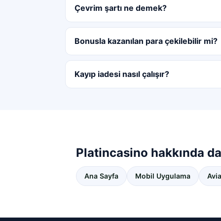
Çevrim şartı ne demek?
Bonusla kazanılan para çekilebilir mi?
Kayıp iadesi nasıl çalışır?
Platincasino hakkında da
Ana Sayfa
Mobil Uygulama
Avia