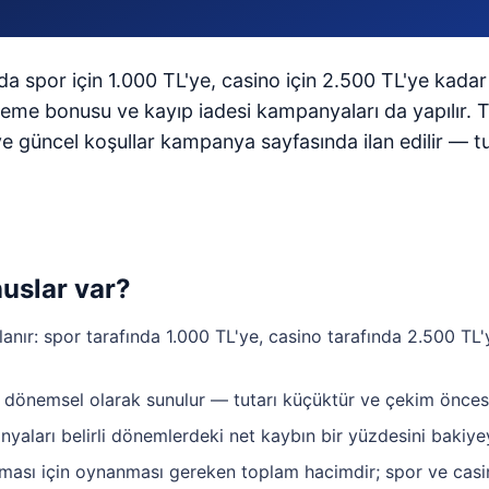
mda spor için 1.000 TL'ye, casino için 2.500 TL'ye kada
eme bonusu ve kayıp iadesi kampanyaları da yapılır. 
ve güncel koşullar kampanya sayfasında ilan edilir — tu
nuslar var?
ulanır: spor tarafında 1.000 TL'ye, casino tarafında 2.500 
dönemsel olarak sunulur — tutarı küçüktür ve çekim öncesi
yaları belirli dönemlerdeki net kaybın bir yüzdesini bakiye
olması için oynanması gereken toplam hacimdir; spor ve casin