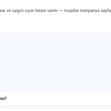
i ve uygun oyun listesi vardır — koşullar kampanya sayfası
 mu?