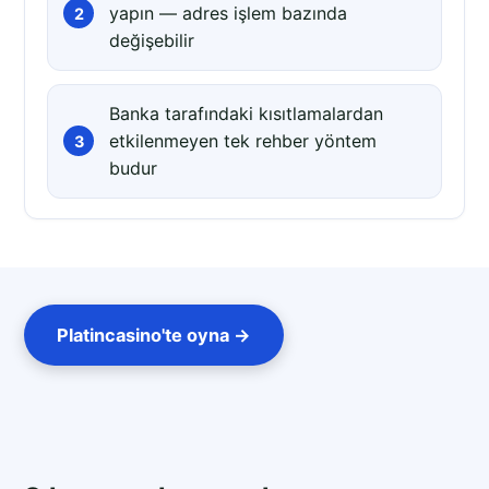
yapın — adres işlem bazında
değişebilir
Banka tarafındaki kısıtlamalardan
etkilenmeyen tek rehber yöntem
budur
Platincasino'te oyna →