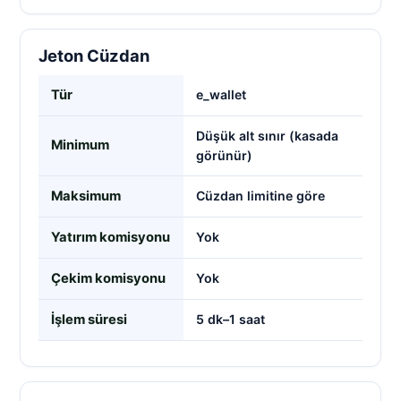
Jeton Cüzdan
Tür
e_wallet
Düşük alt sınır (kasada
Minimum
görünür)
Maksimum
Cüzdan limitine göre
Yatırım komisyonu
Yok
Çekim komisyonu
Yok
İşlem süresi
5 dk–1 saat