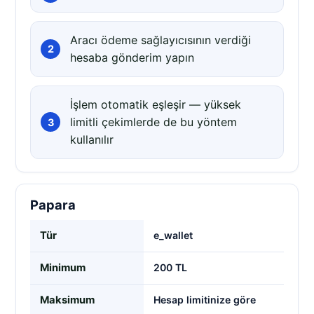
Aracı ödeme sağlayıcısının verdiği
hesaba gönderim yapın
İşlem otomatik eşleşir — yüksek
limitli çekimlerde de bu yöntem
kullanılır
Papara
Tür
e_wallet
Minimum
200 TL
Maksimum
Hesap limitinize göre