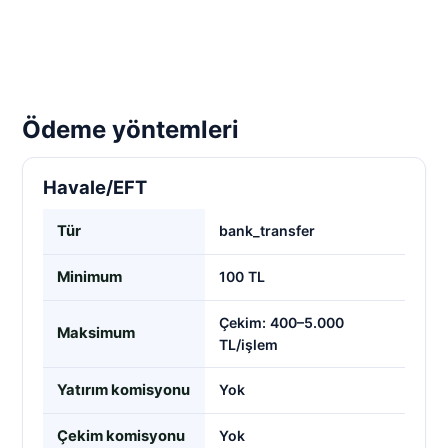
Ödeme yöntemleri
Havale/EFT
Tür
bank_transfer
Minimum
100 TL
Çekim: 400–5.000
Maksimum
TL/işlem
Yatırım komisyonu
Yok
Çekim komisyonu
Yok